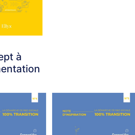
ept à
mentation