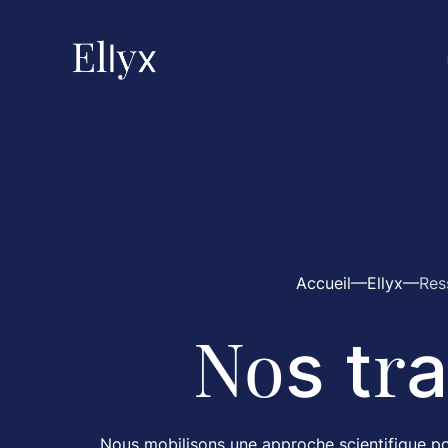
Accueil
Ellyx
Res
N
o
r
s t
a
Nous mobilisons une approche scientifique p