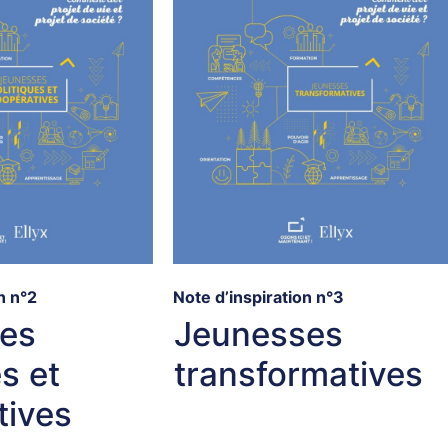
n n°2
Note d’inspiration n°3
es
Jeunesses
es et
transformatives
tives