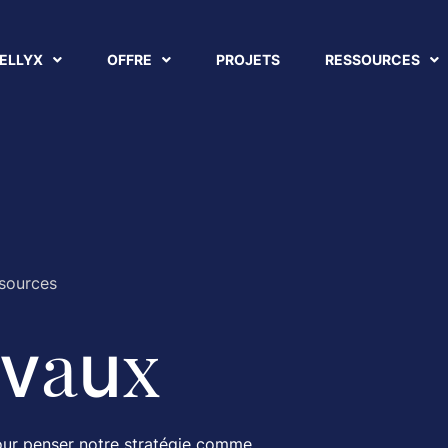
ELLYX
OFFRE
PROJETS
RESSOURCES
sources
a
x
v
u
our penser notre stratégie comme