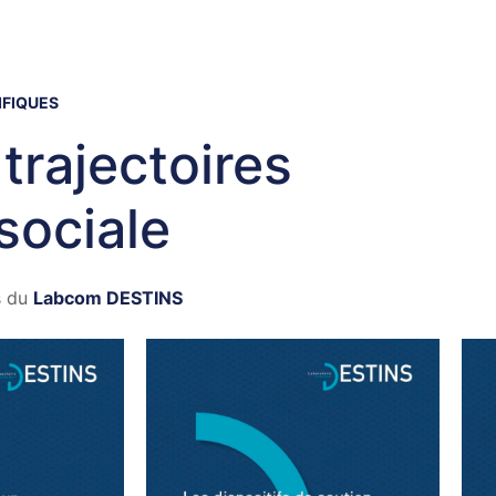
IFIQUES
rajectoires
sociale
s du
Labcom DESTINS