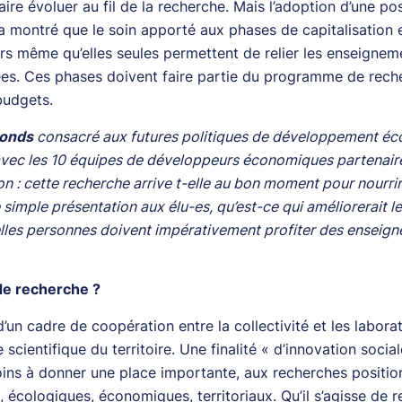
faire évoluer au fil de la recherche. Mais l’adoption d’une po
e a montré que le soin apporté aux phases de capitalisation 
lors même qu’elles seules permettent de relier les enseignem
es. Ces phases doivent faire partie du programme de reche
budgets.
onds
consacré aux futures politiques de développement é
vec les 10 équipes de développeurs économiques partenaire
ion : cette recherche arrive t-elle au bon moment pour nourri
imple présentation aux élu-es, qu’est-ce qui améliorerait l
lles personnes doivent impérativement profiter des enseig
 de recherche ?
d’un cadre de coopération entre la collectivité et les labora
 scientifique du territoire. Une finalité « d’innovation socia
 moins à donner une place importante, aux recherches positi
écologiques, économiques, territoriaux. Qu’il s’agisse de 