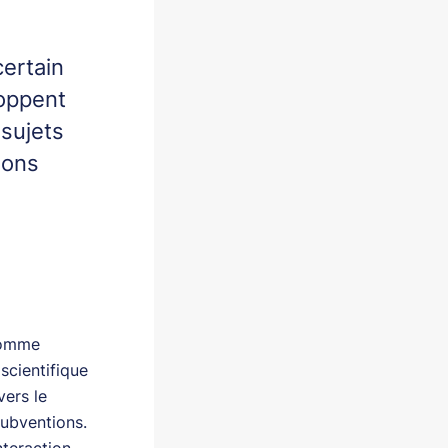
certain
loppent
sujets
ions
 comme
scientifique
vers le
subventions.
nteraction