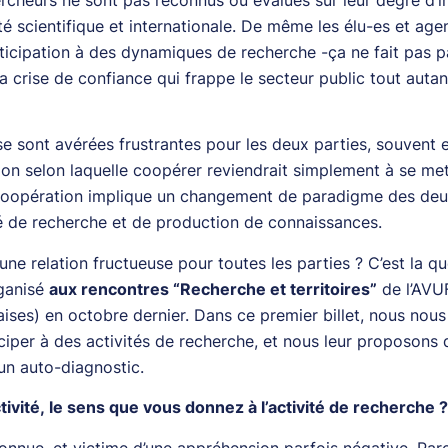
ité scientifique et internationale. De même les élu-es et age
rticipation à des dynamiques de recherche -ça ne fait pas p
la crise de confiance qui frappe le secteur public tout autan
sont avérées frustrantes pour les deux parties, souvent e
sion selon laquelle coopérer reviendrait simplement à se me
la coopération implique un changement de paradigme des deu
vité de recherche et de production de connaissances.
ne relation fructueuse pour toutes les parties ? C’est la q
ganisé
aux rencontres “Recherche et territoires”
de l’AVU
çaises) en octobre dernier. Dans ce premier billet, nous nou
iciper à des activités de recherche, et nous leur proposons
un auto-diagnostic.
ivité, le sens que vous donnez à l’activité de recherche 
nnue, et victime d’une appréhension parfois négative. Parc