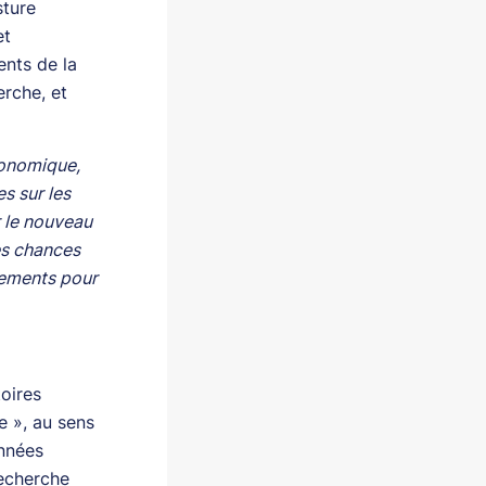
sture
et
ents de la
rche, et
conomique,
s sur les
r le nouveau
es chances
nements pour
toires
le », au sens
onnées
recherche