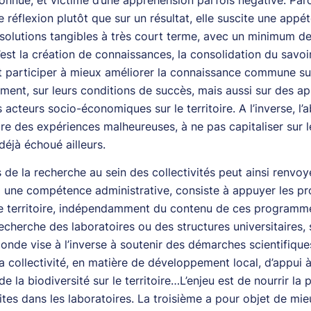
e réflexion plutôt que sur un résultat, elle suscite une appé
 solutions tangibles à très court terme, avec un minimum d
c’est la création de connaissances, la consolidation du savoi
participer à mieux améliorer la connaissance commune sur 
ement, sur leurs conditions de succès, mais aussi sur des 
acteurs socio-économiques sur le territoire. A l’inverse, l’
 des expériences malheureuses, à ne pas capitaliser sur les
 déjà échoué ailleurs.
 de la recherche au sein des collectivités peut ainsi renvoye
 à une compétence administrative, consiste à appuyer les 
e territoire, indépendamment du contenu de ces programmes.
echerche des laboratoires ou des structures universitaires,
econde vise à l’inverse à soutenir des démarches scientifique
a collectivité, en matière de développement local, d’appui 
e la biodiversité sur le territoire…L’enjeu est de nourrir la p
ites dans les laboratoires. La troisième a pour objet de mi