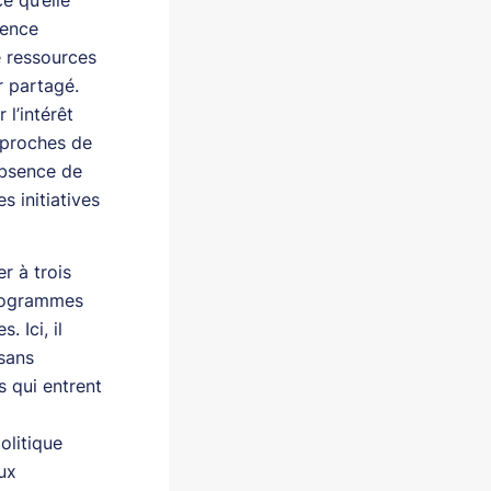
tence
e ressources
r partagé.
l’intérêt
approches de
absence de
 initiatives
r à trois
programmes
 Ici, il
 sans
s qui entrent
à
olitique
eux