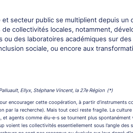
et secteur public se multiplient depuis un 
 de collectivités locales, notamment, déve
s ou des laboratoires académiques sur des 
l’inclusion sociale, ou encore aux transformat
Palluault, Ellyx, Stéphane Vincent, la 27e Région (*)
our encourager cette coopération, à partir d’instruments
 par la recherche). Mais tout ceci reste fragile. La culture 
és, et agents comme élu-e-s se tournent plus spontanément 
p voient les collectivités essentiellement sous l’angle des 
rcheurs ne sont pas reconnus ou évalués sur leur degré d’i