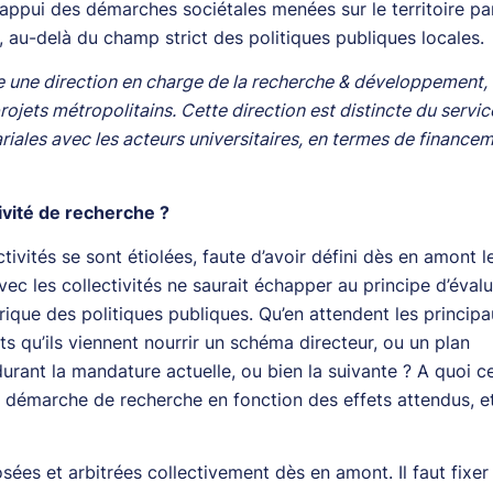
appui des démarches sociétales menées sur le territoire par
 au-delà du champ strict des politiques publiques locales.
uée une direction en charge de la recherche & développement,
ojets métropolitains. Cette direction est distincte du servi
riales avec les acteurs universitaires, en termes de finance
ivité de recherche ?
ivités se sont étiolées, faute d’avoir défini dès en amont l
ec les collectivités ne saurait échapper au principe d’évalu
brique des politiques publiques. Qu’en attendent les princip
ats qu’ils viennent nourrir un schéma directeur, ou un plan
durant la mandature actuelle, ou bien la suivante ? A quoi ce
 la démarche de recherche en fonction des effets attendus, e
sées et arbitrées collectivement dès en amont. Il faut fixe