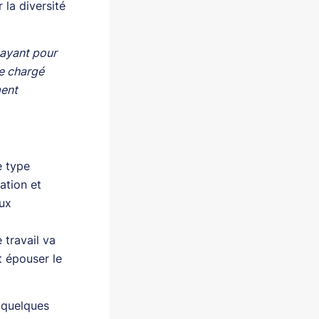
 la diversité
 ayant pour
ce chargé
ment
e type
ation et
aux
 travail va
t épouser le
r quelques