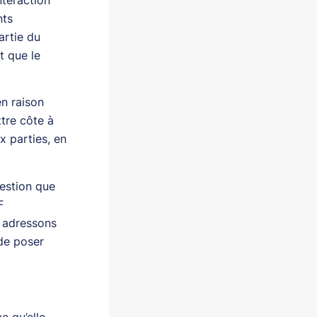
nts
artie du
t que le
n raison
ttre côte à
x parties, en
uestion que
F
s adressons
 de poser
?
e qu’elle