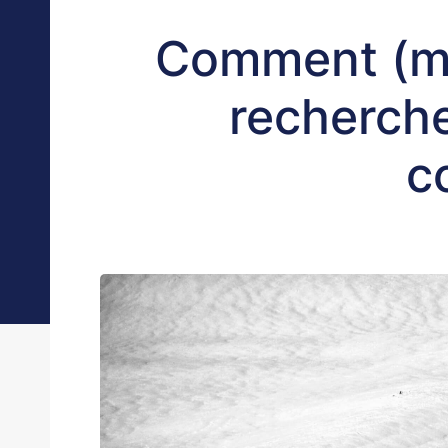
Comment (mie
recherch
co