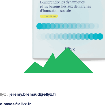
llyx :
jeremy.bremaud@ellyx.fr
re.naves@ellyx.fr