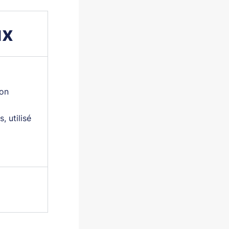
ux
ion
, utilisé