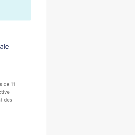
ale
s de 11
ctive
nt des