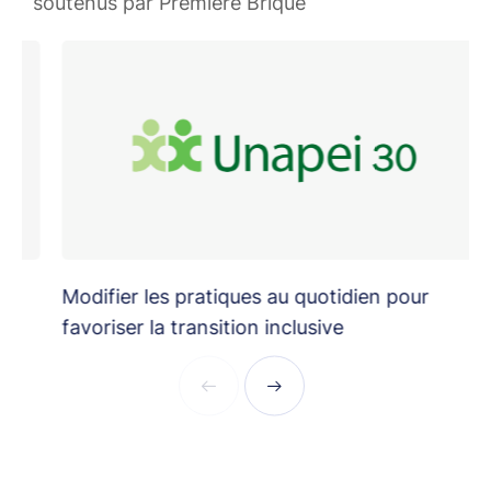
soutenus par Première Brique
Modifier les pratiques au quotidien pour
É
favoriser la transition inclusive
i